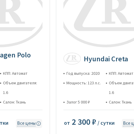
agen Polo
Hyundai Creta
КПП: Автомат
Год выпуска: 2020
КПП: Автомат
Объем двигателя:
Мощность: 123 л.с.
Объем двига
1.6
1.6
Салон: Ткань
Залог 5 000 ₽
Салон: Ткань
2 300 ₽
утки
от
/ сутки
Все цены
Все 