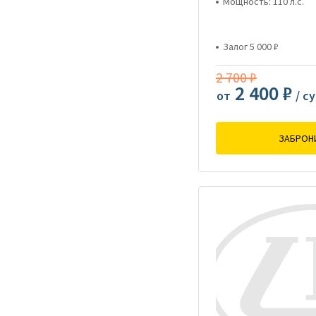
Мощность: 110 л.с.
Залог 5 000 ₽
2 700 ₽
2 400 ₽
от
/ с
ЗАБРОН