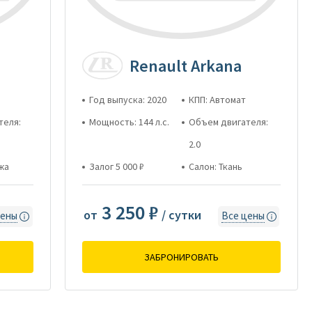
Renault Arkana
Год выпуска: 2020
КПП: Автомат
теля:
Мощность: 144 л.с.
Объем двигателя:
2.0
жа
Залог 5 000 ₽
Салон: Ткань
3 250 ₽
от
/ сутки
цены
Все цены
ЗАБРОНИРОВАТЬ