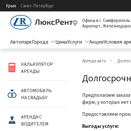
Крым
Санкт-Петербург
Офисы в г. Симферополь:
Аэропорт, Железнодоро
Автопарк
Города
Цены
Услуги
Акции
Условия ар
Симферополь
Долгосрочная аренда
Аренда авто
Долгос
Алушта
Автомобили на свадьбу
КАЛЬКУЛЯТОР
АРЕНДЫ
Бахчисарай
Автомобили с водителем
Долгосрочн
Белогорск
Трансфер
АВТОМОБИЛЬ
Предполагаем заказат
НА СВАДЬБУ
Гаспра
Дополнительные услуги
фирм, у которых нет
Гурзуф
Предоставляем прока
АРЕНДА С
ВОДИТЕЛЕМ
Джанкой
Выгоды услуги: