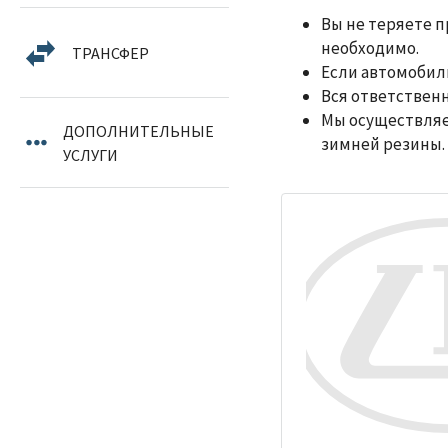
Евпатория
Вы не теряете 
необходимо.
ТРАНСФЕР
Керчь
Если автомобиль
Вся ответствен
Рыбачье
Мы осуществляе
ДОПОЛНИТЕЛЬНЫЕ
Саки
зимней резины.
УСЛУГИ
Севастополь
Судак
Феодосия
Черноморское
Ялта