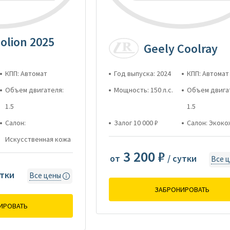
olion 2025
Geely Coolray
КПП: Автомат
Год выпуска: 2024
КПП: Автомат
Объем двигателя:
Мощность: 150 л.с.
Объем двига
1.5
1.5
Салон:
Залог 10 000 ₽
Салон: Экоко
Искусственная кожа
3 200 ₽
от
/ сутки
Все 
утки
Все цены
ЗАБРОНИРОВАТЬ
ИРОВАТЬ