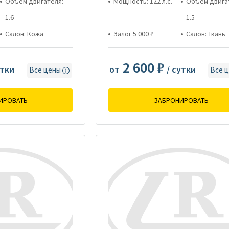
Объем двигателя:
Мощность: 122 л.с.
Объем двига
1.6
1.5
Салон: Кожа
Залог 5 000 ₽
Салон: Ткань
2 600 ₽
утки
от
/ сутки
Все цены
Все 
ИРОВАТЬ
ЗАБРОНИРОВАТЬ