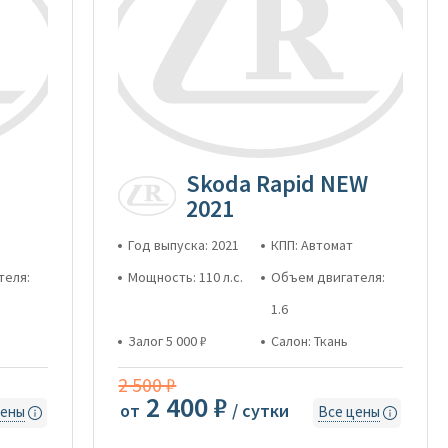
Skoda Rapid NEW
2021
Год выпуска: 2021
КПП: Автомат
теля:
Мощность: 110 л.с.
Объем двигателя:
1.6
Залог 5 000 ₽
Салон: Ткань
2 500 ₽
2 400 ₽
от
/ сутки
цены
Все цены