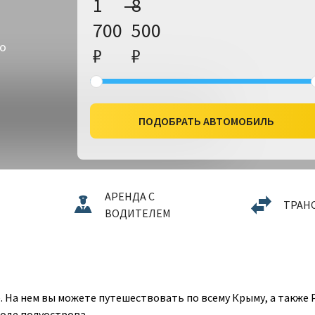
1
—
8
700
500
то
₽
₽
ПОДОБРАТЬ АВТОМОБИЛЬ
АРЕНДА С
ТРАН
ВОДИТЕЛЕМ
. На нем вы можете путешествовать по всему Крыму, а также Р
оде полуострова.