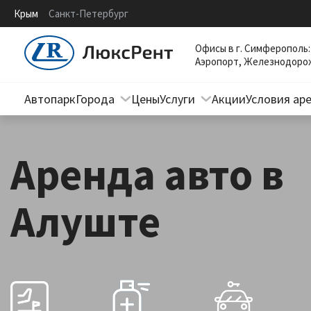
Крым
Санкт-Петербург
Офисы в г. Симферополь:
Аэропорт, Железнодоро
Автопарк
Города
Цены
Услуги
Акции
Условия ар
Симферополь
Долгосрочная аренда
Алушта
Автомобили на свадьбу
Аренда авто в
Бахчисарай
Автомобили с водителем
Алуште
Белогорск
Трансфер
Гаспра
Дополнительные услуги
Гурзуф
Джанкой