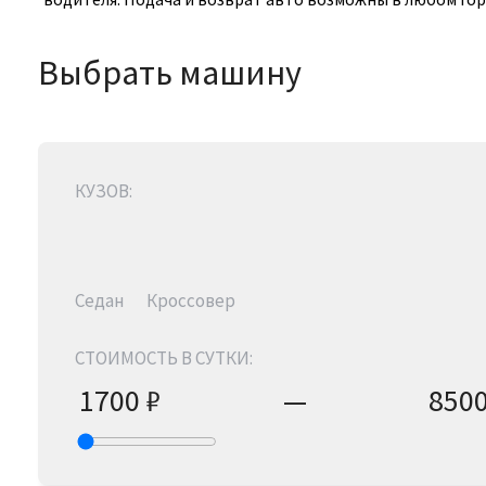
Выбрать машину
КУЗОВ:
Седан
Кроссовер
СТОИМОСТЬ В СУТКИ:
1700
₽
—
850