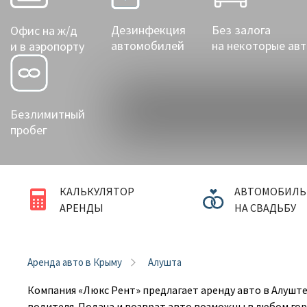
Евпатория
Без залога
Дезинфекция
Офис на ж/д
Керчь
на некоторые ав
автомобилей
и в аэропорту
Рыбачье
Саки
Безлимитный
Севастополь
пробег
Судак
Феодосия
КАЛЬКУЛЯТОР
АВТОМОБИЛЬ
АРЕНДЫ
НА СВАДЬБУ
Черноморское
Ялта
Аренда авто в Крыму
Алушта
Компания «Люкс Рент» предлагает аренду авто в Алуште
водителя. Подача и возврат авто возможны в любом гор