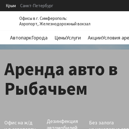
Крым
Санкт-Петербург
Офисы в г. Симферополь:
Аэропорт, Железнодорожный вокзал
Автопарк
Города
Цены
Услуги
Акции
Условия ар
Симферополь
Долгосрочная аренда
Алушта
Автомобили на свадьбу
Аренда авто в
Бахчисарай
Автомобили с водителем
Рыбачьем
Белогорск
Трансфер
Гаспра
Дополнительные услуги
Гурзуф
Джанкой
Дезинфекция
Офис на ж/д
Без залога
автомобилей