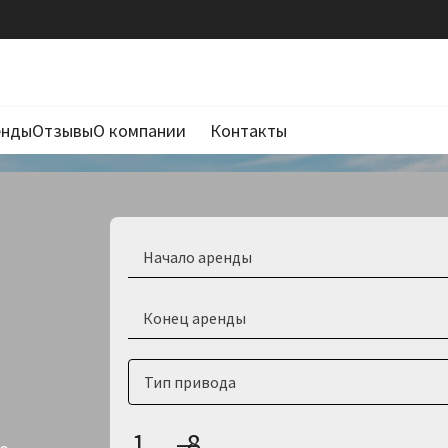
енды
Отзывы
О компании
Контакты
Вопросы и ответы
Полезные материалы
Тип привода
1
—
8