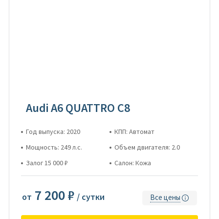
Аudi А6 QUATTRO С8
Год выпуска: 2020
КПП: Автомат
Мощность: 249 л.с.
Объем двигателя: 2.0
Залог 15 000 ₽
Салон: Кожа
7 200 ₽
от
/ сутки
Все цены