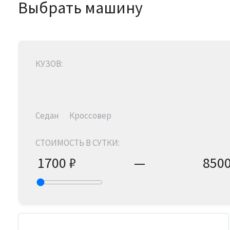
Выбрать машину
КУЗОВ:
Седан
Кроссовер
СТОИМОСТЬ В СУТКИ:
1700
₽
—
850