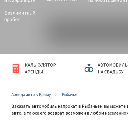
и в аэропорту
на некоторые ав
Евпатория
Безлимитный
Керчь
пробег
Рыбачье
Саки
Севастополь
Судак
КАЛЬКУЛЯТОР
АВТОМОБИЛЬ
АРЕНДЫ
НА СВАДЬБУ
Феодосия
Черноморское
Аренда авто в Крыму
Рыбачье
Ялта
Заказать автомобиль напрокат в Рыбачьем вы можете в 
авто, а также его возврат возможен в любом населенно